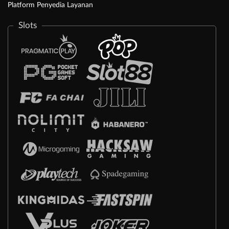
Platform Penyedia Layanan
Slots