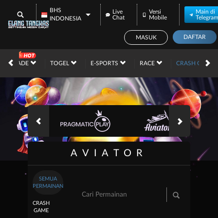
BHS
Live
Versi
Main di
Chat
Mobile
Telegra
INDONESIA
DAFTAR
MASUK
ARCADE
TOGEL
E-SPORTS
RACE
CRASH GAME
AVIATOR
SEMUA
PERMAINAN
CRASH
GAME