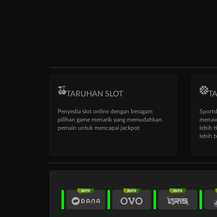
TARUHAN SLOT
T
Penyedia slot online dengan beragam
Sports
pilihan game menarik yang memudahkan
menawa
pemain untuk mencapai jackpot
lebih 
lebih 