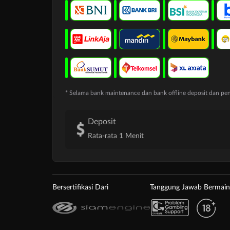
* Selama bank maintenance dan bank offline deposit dan pen
Deposit
Rata-rata 1 Menit
Bersertifikasi Dari
Tanggung Jawab Bermain