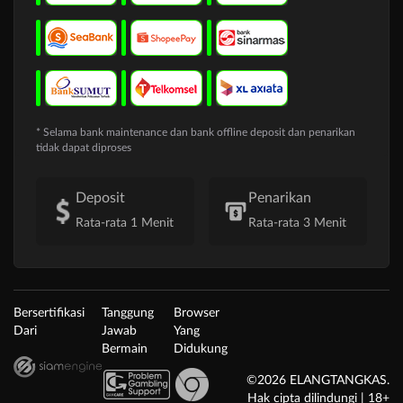
* Selama bank maintenance dan bank offline deposit dan penarikan
tidak dapat diproses
Deposit
Penarikan
Rata-rata 1 Menit
Rata-rata 3 Menit
Bersertifikasi
Tanggung
Browser
Dari
Jawab
Yang
Bermain
Didukung
©2026 ELANGTANGKAS.
Hak cipta dilindungi | 18+