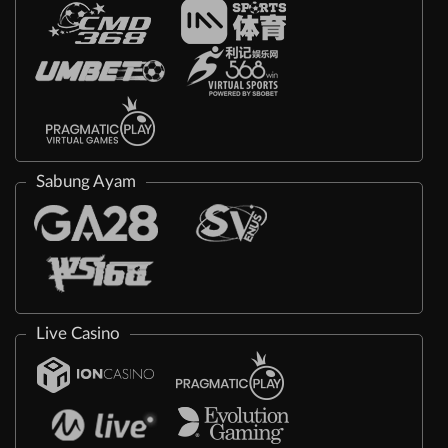
Sabung Ayam
Live Casino