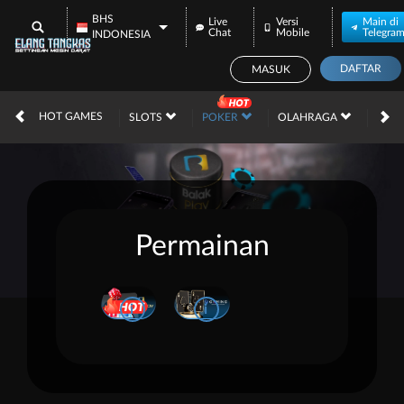
BHS
Live
Versi
Main di
Chat
Mobile
Telegra
INDONESIA
DAFTAR
MASUK
HOT GAMES
SLOTS
POKER
OLAHRAGA
SAB
Permainan
i
i