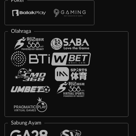
Poker
Olahraga
Sabung Ayam