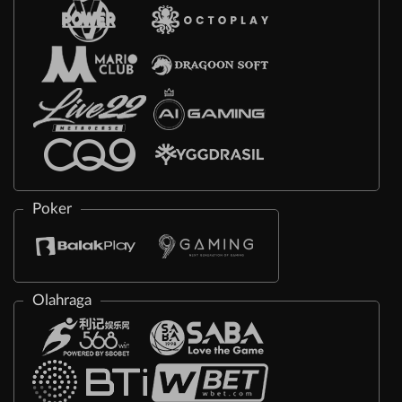
Poker
Olahraga