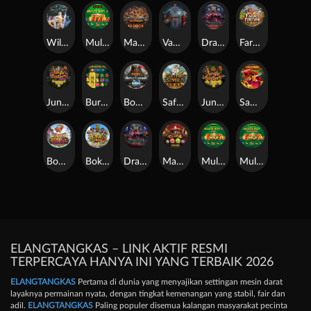
Wild & Gods
MultiHot5
Mad Slot
Vampires
Dracula's Fortune
Farm's Fortune
Jungle Sisters Deluxe
Burning Ice
Book of Futuria
Safari Simba
Jungle Sisters
Samurai
Book Of Bonanza
Boka Jamba 10
Dracula's Fortune Halloween Edition
Mariachi Coins
Multi Hot 5 Wild
Multi Hot Wild Ways
ELANGTANGKAS – LINK AKTIF RESMI
TERPERCAYA HANYA INI YANG TERBAIK 2026
ELANGTANGKAS
Pertama di dunia yang menyajikan settingan mesin darat
layaknya permainan nyata, dengan tingkat kemenangan yang stabil, fair dan
adil.
ELANGTANGKAS
Paling populer disemua kalangan masyarakat pecinta