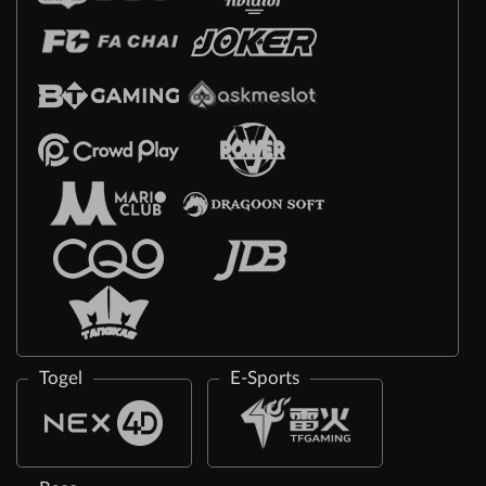
Togel
E-Sports