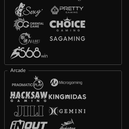
Arcade