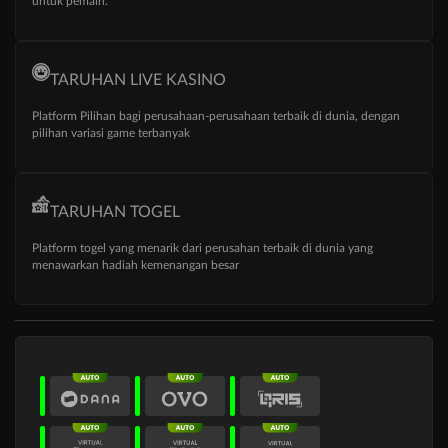
untuk pemain.
TARUHAN LIVE KASINO
Platform Pilihan bagi perusahaan-perusahaan terbaik di dunia, dengan
pilihan variasi game terbanyak
TARUHAN TOGEL
Platform togel yang menarik dari perusahan terbaik di dunia yang
menawarkan hadiah kemenangan besar