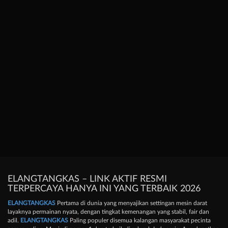
ELANGTANGKAS – LINK AKTIF RESMI
TERPERCAYA HANYA INI YANG TERBAIK 2026
ELANGTANGKAS
Pertama di dunia yang menyajikan settingan mesin darat
layaknya permainan nyata, dengan tingkat kemenangan yang stabil, fair dan
adil.
ELANGTANGKAS
Paling populer disemua kalangan masyarakat pecinta