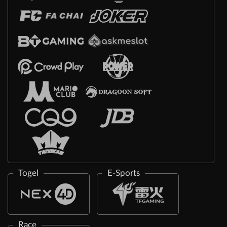
Togel
E-Sports
Race