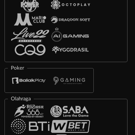
Poker
Olahraga